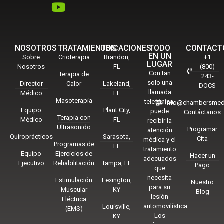
NOSOTROS
TRATAMIENTOS
UBICACIONES
TODO
CONTACT
EN UN
Sobre
Crioterapia
Brandon,
+1
LUGAR
Nosotros
FL
(800)
Con tan
Terapia de
243-
solo una
Director
Calor
Lakeland,
DOCS
llamada
Médico
FL
Masoterapia
telefónica,
info@chambersmed
Equipo
Plant City,
puede
Contáctanos
Terapia con
Médico
FL
recibir la
Ultrasonido
Programar
atención
Quiroprácticos
Sarasota,
Cita
médica y el
Programas de
FL
tratamiento
Equipo
Ejercicios de
Hacer un
adecuados
Ejecutivo
Rehabilitación
Tampa, FL
Pago
que
necesita
Estimulación
Lexington,
Nuestro
para su
Muscular
KY
Blog
lesión
Eléctrica
automovilística.
Louisville,
(EMS)
Los
KY