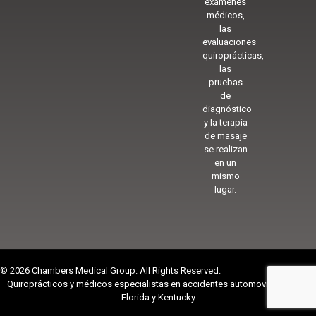
exámenes
médicos,
las
evaluaciones
quiroprácticas,
las
pruebas
de
diagnóstico
y la terapia
de masaje
se realizan
en un
mismo
lugar.
© 2026 Chambers Medical Group. All Rights Reserved.
Quiroprácticos y médicos especialistas en accidentes automovilísticos en
Florida y Kentucky