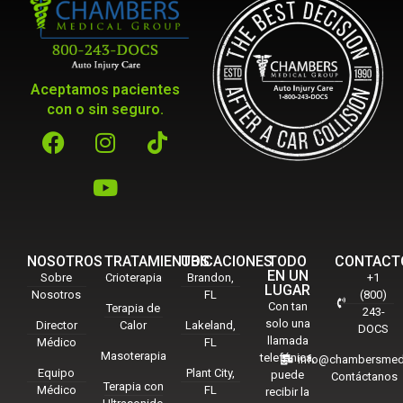
Aceptamos pacientes
con o sin seguro.
NOSOTROS
TRATAMIENTOS
UBICACIONES
TODO
CONTACT
EN UN
Sobre
Crioterapia
Brandon,
+1
LUGAR
Nosotros
FL
(800)
Con tan
Terapia de
243-
solo una
Director
Calor
Lakeland,
DOCS
llamada
Médico
FL
Masoterapia
telefónica,
info@chambersmed
Equipo
Plant City,
puede
Contáctanos
Terapia con
Médico
FL
recibir la