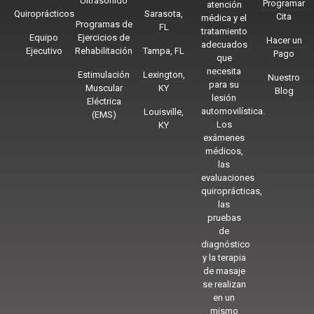
Ultrasonido
Programar
atención
Quiroprácticos
Sarasota,
Cita
médica y el
Programas de
FL
tratamiento
Equipo
Ejercicios de
Hacer un
adecuados
Ejecutivo
Rehabilitación
Tampa, FL
Pago
que
necesita
Estimulación
Lexington,
Nuestro
para su
Muscular
KY
Blog
lesión
Eléctrica
automovilística.
Louisville,
(EMS)
Los
KY
exámenes
médicos,
las
evaluaciones
quiroprácticas,
las
pruebas
de
diagnóstico
y la terapia
de masaje
se realizan
en un
mismo