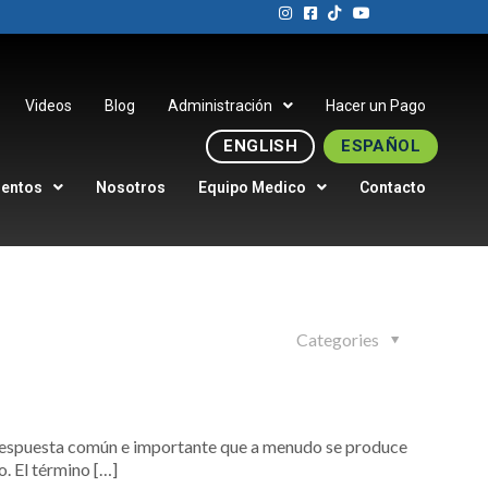
Videos
Blog
Administración
Hacer un Pago
ENGLISH
ESPAÑOL
ientos
Nosotros
Equipo Medico
Contacto
Categories
respuesta común e importante que a menudo se produce
o. El término
[…]