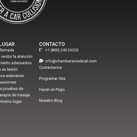
 LUGAR
CONTACTO
 llamada
+1 (800) 243-DOCS
 recibir la atención
info@chambersmedical.com
amiento adecuados
Contáctanos
 su lesión
 Los exámenes
Programar Cita
luaciones
as pruebas de
Hacer un Pago
terapia de masaje
Nuestro Blog
 mismo lugar.